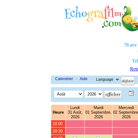
78 ave
Tel
Reto
Calendrier
·
Aide
·
Lundi
Mardi
Mercredi
Heure
31 Août,
01 Septembre,
02 Septembre
2026
2026
2026
10:00
10:30