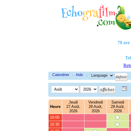
78 ave
Tel
Reto
Calendrier
·
Aide
·
Jeudi
Vendredi
Samedi
Heure
27 Août,
28 Août,
29 Août,
2026
2026
2026
10:00
10:30