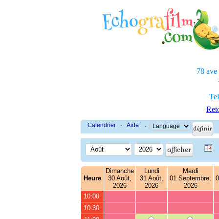
78 ave
Tel
Reto
Calendrier
·
Aide
·
Dimanche
Lundi
Mardi
Heure
30 Août,
31 Août,
01 Septembre,
0
2026
2026
2026
10:00
10:30