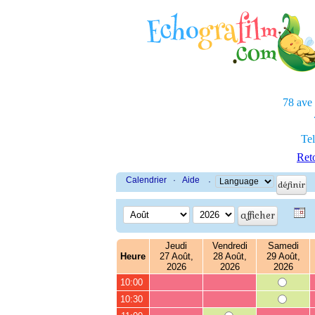
78 ave
Tel
Reto
Calendrier
·
Aide
·
Jeudi
Vendredi
Samedi
Heure
27 Août,
28 Août,
29 Août,
2026
2026
2026
10:00
10:30