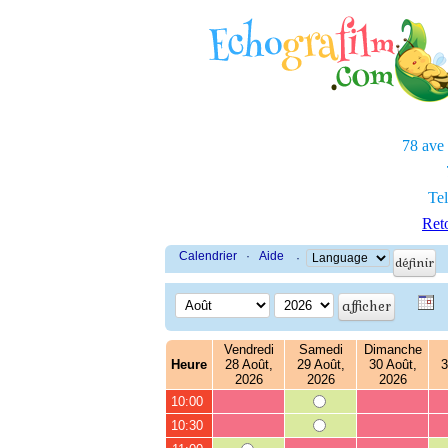
78 ave
Tel
Reto
Calendrier
·
Aide
·
Vendredi
Samedi
Dimanche
Heure
28 Août,
29 Août,
30 Août,
3
2026
2026
2026
10:00
10:30