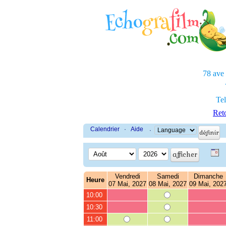
78 ave
Tel
Reto
Calendrier
·
Aide
·
Vendredi
Samedi
Dimanche
Heure
07 Mai, 2027
08 Mai, 2027
09 Mai, 202
10:00
10:30
11:00