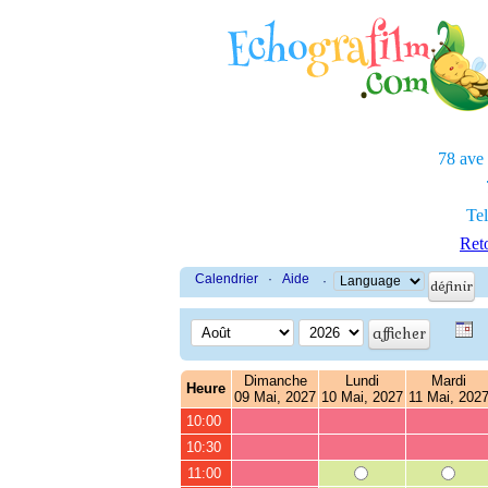
78 ave
Tel
Reto
Calendrier
·
Aide
·
Dimanche
Lundi
Mardi
Heure
09 Mai, 2027
10 Mai, 2027
11 Mai, 202
10:00
10:30
11:00