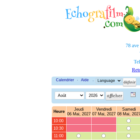
78 ave
Tel
Reto
Calendrier
·
Aide
·
Jeudi
Vendredi
Samedi
Heure
06 Mai, 2027
07 Mai, 2027
08 Mai, 202
10:00
10:30
11:00