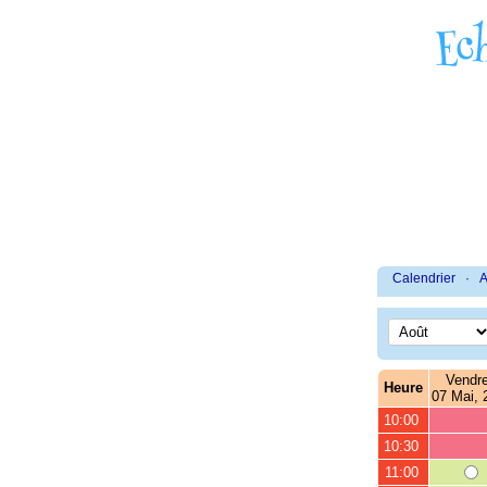
Calendrier
·
A
Vendre
Heure
07 Mai, 
10:00
10:30
11:00