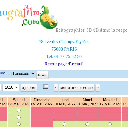
Echographies 3D 4D dans le respec
78 ave des Champs-Elysées
75008 PARIS
Tel: 01 77 75 52 50
Retour page d'accueil
ide
·
di
Samedi
Dimanche
Lundi
Mardi
Mercredi
2027
08 Mai, 2027
09 Mai, 2027
10 Mai, 2027
11 Mai, 2027
12 Mai, 2027
13 