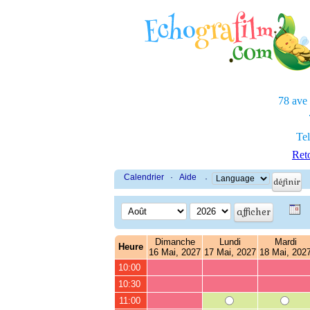
78 ave
Tel
Reto
Calendrier
·
Aide
·
Dimanche
Lundi
Mardi
Heure
16 Mai, 2027
17 Mai, 2027
18 Mai, 202
10:00
10:30
11:00