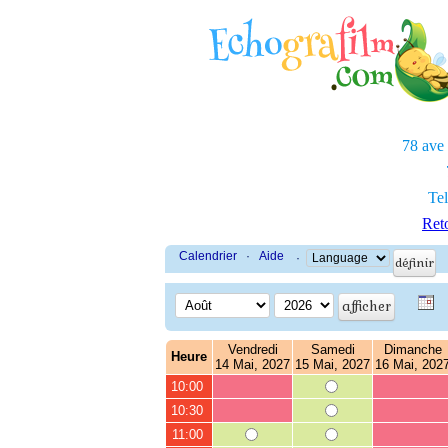
78 ave
Tel
Reto
Calendrier
·
Aide
·
Vendredi
Samedi
Dimanche
Heure
14 Mai, 2027
15 Mai, 2027
16 Mai, 202
10:00
10:30
11:00