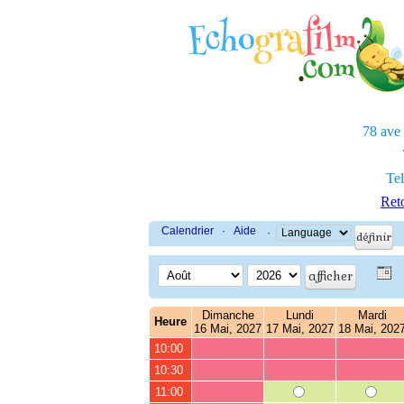
78 ave
Tel
Reto
Calendrier
·
Aide
·
Dimanche
Lundi
Mardi
Heure
16 Mai, 2027
17 Mai, 2027
18 Mai, 202
10:00
10:30
11:00