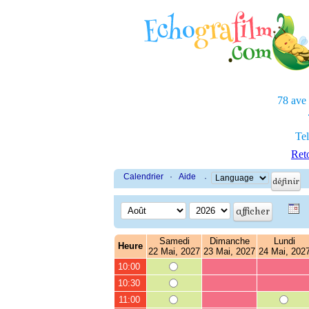
78 ave
Tel
Reto
Calendrier
·
Aide
·
Samedi
Dimanche
Lundi
Heure
22 Mai, 2027
23 Mai, 2027
24 Mai, 202
10:00
10:30
11:00