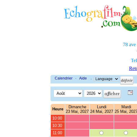
78 ave
Tel
Reto
Calendrier
·
Aide
·
Dimanche
Lundi
Mardi
Heure
23 Mai, 2027
24 Mai, 2027
25 Mai, 202
10:00
10:30
11:00