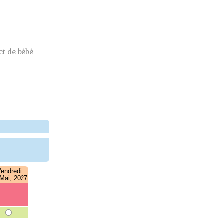
t de bébé
endredi
Mai, 2027