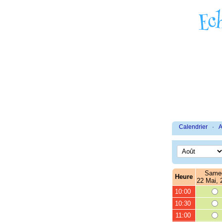
Calendrier
·
A
Same
Heure
22 Mai, 
10:00
10:30
11:00