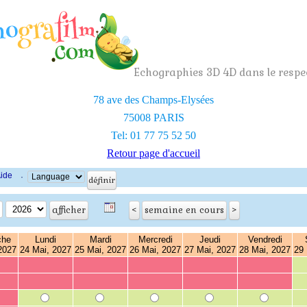
Echographies 3D 4D dans le respec
78 ave des Champs-Elysées
75008 PARIS
Tel: 01 77 75 52 50
Retour page d'accueil
ide
·
che
Lundi
Mardi
Mercredi
Jeudi
Vendredi
2027
24 Mai, 2027
25 Mai, 2027
26 Mai, 2027
27 Mai, 2027
28 Mai, 2027
29 