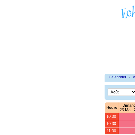
Calendrier
·
A
Diman
Heure
23 Mai, 
10:00
10:30
11:00