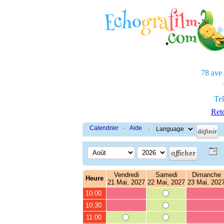
78 ave
Tel
Reto
Calendrier
·
Aide
·
Vendredi
Samedi
Dimanche
Heure
21 Mai, 2027
22 Mai, 2027
23 Mai, 202
10:00
10:30
11:00