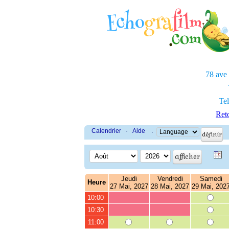
78 ave
Tel
Reto
Calendrier
·
Aide
·
Jeudi
Vendredi
Samedi
Heure
27 Mai, 2027
28 Mai, 2027
29 Mai, 202
10:00
10:30
11:00