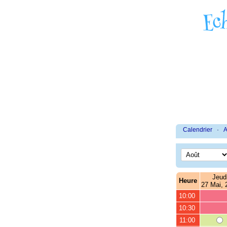
Calendrier
·
A
Jeud
Heure
27 Mai, 
10:00
10:30
11:00