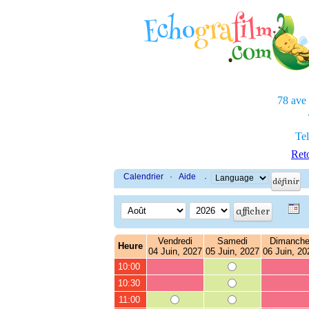
78 ave
Tel
Reto
Calendrier
·
Aide
·
Vendredi
Samedi
Dimanch
Heure
04 Juin, 2027
05 Juin, 2027
06 Juin, 20
10:00
10:30
11:00