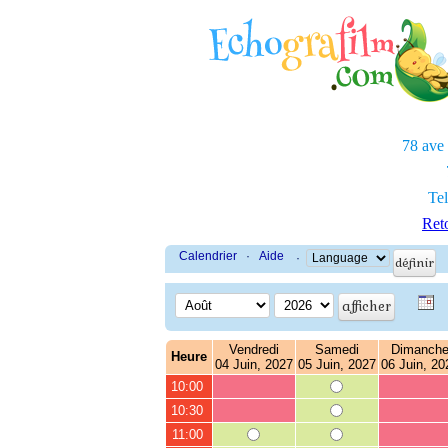
78 ave
Tel
Reto
Calendrier
·
Aide
·
Vendredi
Samedi
Dimanch
Heure
04 Juin, 2027
05 Juin, 2027
06 Juin, 20
10:00
10:30
11:00