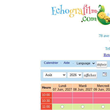
78 ave
Tel
Reto
Calendrier
·
Aide
·
Lundi
Mardi
Mercredi
Heure
07 Juin, 2027
08 Juin, 2027
09 Juin, 20
10:00
10:30
11:00