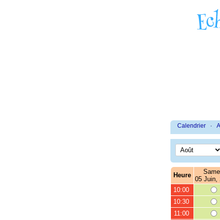
Calendrier
·
A
Same
Heure
05 Juin,
10:00
10:30
11:00