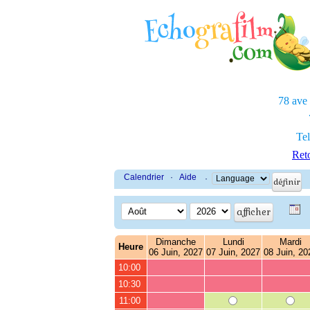
78 ave
Tel
Reto
Calendrier
·
Aide
·
Dimanche
Lundi
Mardi
Heure
06 Juin, 2027
07 Juin, 2027
08 Juin, 20
10:00
10:30
11:00