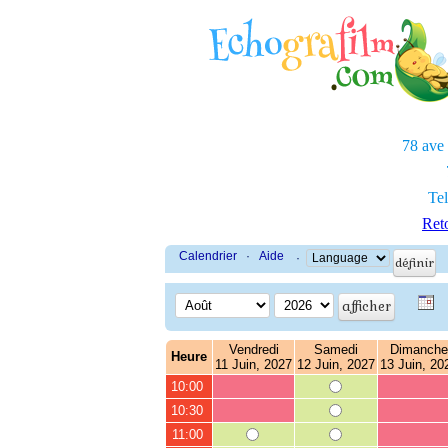
78 ave
Tel
Reto
Calendrier
·
Aide
·
Vendredi
Samedi
Dimanche
Heure
11 Juin, 2027
12 Juin, 2027
13 Juin, 20
10:00
10:30
11:00