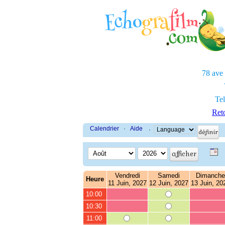
78 ave
Tel
Reto
Calendrier
·
Aide
·
Vendredi
Samedi
Dimanche
Heure
11 Juin, 2027
12 Juin, 2027
13 Juin, 20
10:00
10:30
11:00