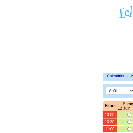
Calendrier
·
A
Same
Heure
12 Juin,
10:00
10:30
11:00