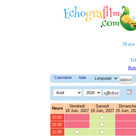
78 ave
Tel
Reto
Calendrier
·
Aide
·
Vendredi
Samedi
Dimanch
Heure
18 Juin, 2027
19 Juin, 2027
20 Juin, 20
10:00
10:30
11:00