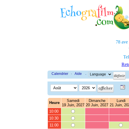
78 ave
Tel
Reto
Calendrier
·
Aide
·
Samedi
Dimanche
Lundi
Heure
19 Juin, 2027
20 Juin, 2027
21 Juin, 20
10:00
10:30
11:00