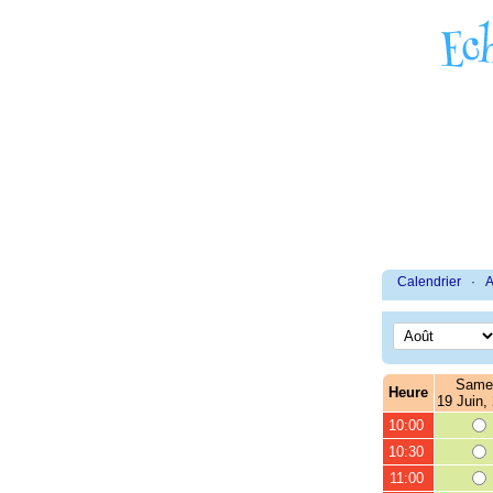
Calendrier
·
A
Same
Heure
19 Juin,
10:00
10:30
11:00