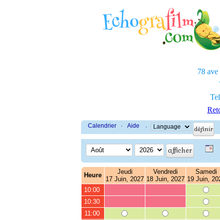
78 ave
Tel
Reto
Calendrier
·
Aide
·
Jeudi
Vendredi
Samedi
Heure
17 Juin, 2027
18 Juin, 2027
19 Juin, 20
10:00
10:30
11:00