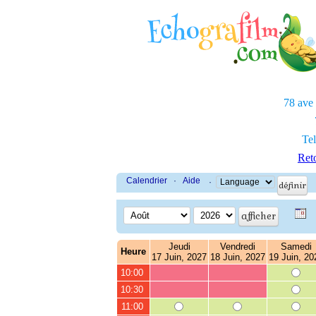
78 ave
Tel
Reto
Calendrier
·
Aide
·
Jeudi
Vendredi
Samedi
Heure
17 Juin, 2027
18 Juin, 2027
19 Juin, 20
10:00
10:30
11:00