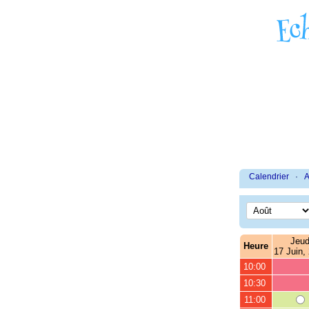
Calendrier
·
A
Jeud
Heure
17 Juin,
10:00
10:30
11:00