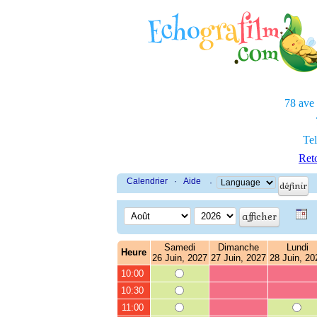
78 ave
Tel
Reto
Calendrier
·
Aide
·
Samedi
Dimanche
Lundi
Heure
26 Juin, 2027
27 Juin, 2027
28 Juin, 20
10:00
10:30
11:00