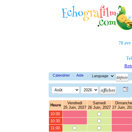
78 ave
Tel
Reto
Calendrier
·
Aide
·
Vendredi
Samedi
Dimanch
Heure
25 Juin, 2027
26 Juin, 2027
27 Juin, 20
10:00
10:30
11:00