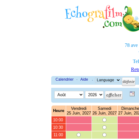
78 ave
Tel
Reto
Calendrier
·
Aide
·
Vendredi
Samedi
Dimanch
Heure
25 Juin, 2027
26 Juin, 2027
27 Juin, 20
10:00
10:30
11:00