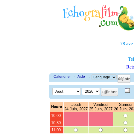
78 ave
Tel
Reto
Calendrier
·
Aide
·
Jeudi
Vendredi
Samedi
Heure
24 Juin, 2027
25 Juin, 2027
26 Juin, 20
10:00
10:30
11:00