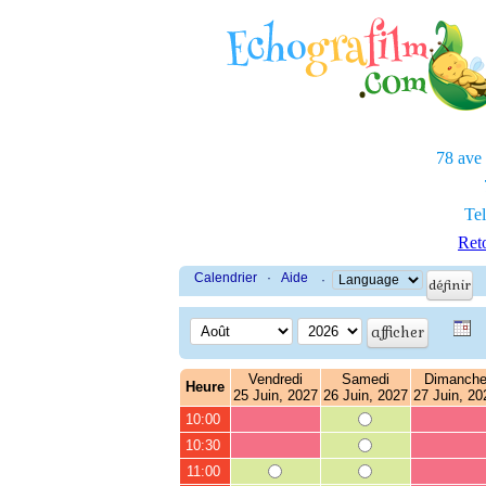
78 ave
Tel
Reto
Calendrier
·
Aide
·
Vendredi
Samedi
Dimanch
Heure
25 Juin, 2027
26 Juin, 2027
27 Juin, 20
10:00
10:30
11:00