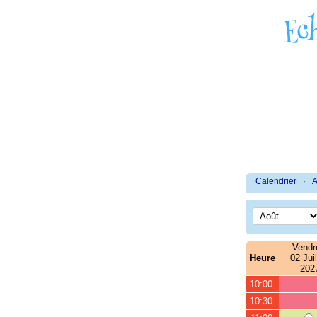
Calendrier
·
A
Vendr
Heure
02 Juil
202
10:00
10:30