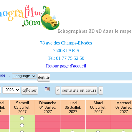
Echographies 3D 4D dans le respec
78 ave des Champs-Elysées
75008 PARIS
Tel: 01 77 75 52 50
Retour page d'accueil
ide
·
edi
Samedi
Dimanche
Lundi
Mardi
Mercredi
let,
03 Juillet,
04 Juillet,
05 Juillet,
06 Juillet,
07 Juillet,
7
2027
2027
2027
2027
2027