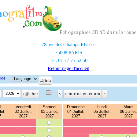
Echographies 3D 4D dans le respec
78 ave des Champs-Elysées
75008 PARIS
Tel: 01 77 75 52 50
Retour page d'accueil
ide
·
i
Vendredi
Samedi
Dimanche
Lundi
Mardi
let,
02 Juillet,
03 Juillet,
04 Juillet,
05 Juillet,
06 Juillet,
7
2027
2027
2027
2027
2027