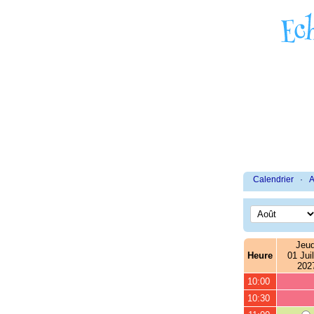
Calendrier
·
A
Jeud
Heure
01 Juil
202
10:00
10:30