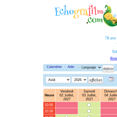
78 ave
Tel
Reto
Calendrier
·
Aide
·
Vendredi
Samedi
Dimanc
Heure
02 Juillet,
03 Juillet,
04 Juille
2027
2027
2027
10:00
10:30