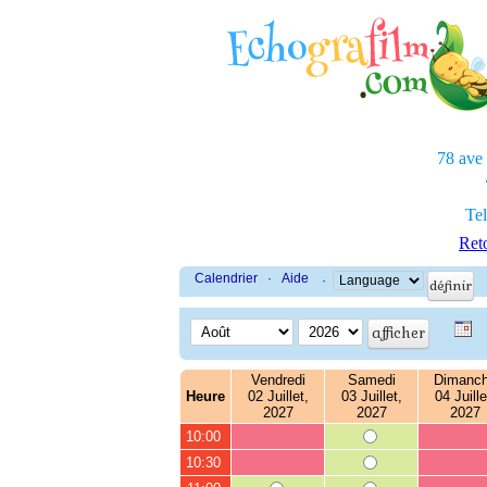
78 ave
Tel
Reto
Calendrier
·
Aide
·
Vendredi
Samedi
Dimanc
Heure
02 Juillet,
03 Juillet,
04 Juille
2027
2027
2027
10:00
10:30