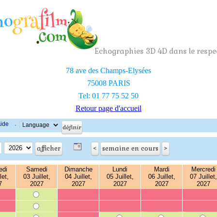
Echographies 3D 4D dans le respec
78 ave des Champs-Elysées
75008 PARIS
Tel: 01 77 75 52 50
Retour page d'accueil
ide
·
edi
Samedi
Dimanche
Lundi
Mardi
Mercredi
let,
03 Juillet,
04 Juillet,
05 Juillet,
06 Juillet,
07 Juillet,
7
2027
2027
2027
2027
2027