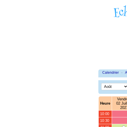
Calendrier
·
A
Vendr
Heure
02 Juil
202
10:00
10:30