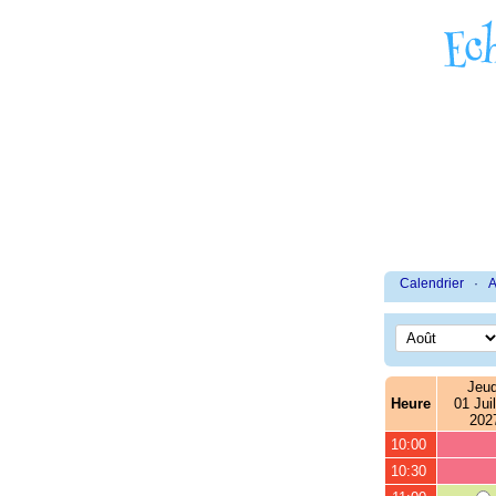
Calendrier
·
A
Jeud
Heure
01 Juil
202
10:00
10:30