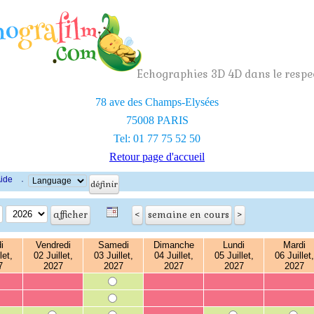
Echographies 3D 4D dans le respec
78 ave des Champs-Elysées
75008 PARIS
Tel: 01 77 75 52 50
Retour page d'accueil
ide
·
i
Vendredi
Samedi
Dimanche
Lundi
Mardi
let,
02 Juillet,
03 Juillet,
04 Juillet,
05 Juillet,
06 Juillet,
7
2027
2027
2027
2027
2027