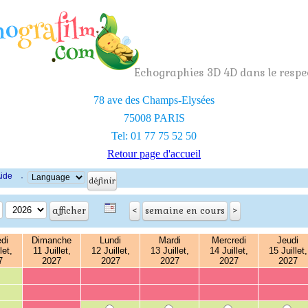
Echographies 3D 4D dans le respec
78 ave des Champs-Elysées
75008 PARIS
Tel: 01 77 75 52 50
Retour page d'accueil
ide
·
di
Dimanche
Lundi
Mardi
Mercredi
Jeudi
let,
11 Juillet,
12 Juillet,
13 Juillet,
14 Juillet,
15 Juillet,
7
2027
2027
2027
2027
2027