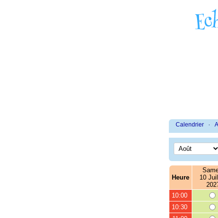
Calendrier
·
A
Same
Heure
10 Juil
202
10:00
10:30