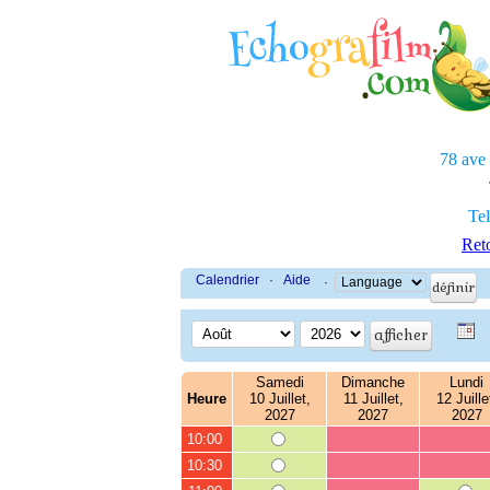
78 ave
Tel
Reto
Calendrier
·
Aide
·
Samedi
Dimanche
Lundi
Heure
10 Juillet,
11 Juillet,
12 Juille
2027
2027
2027
10:00
10:30