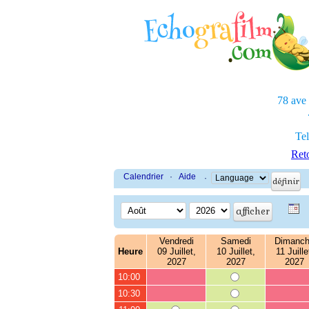
78 ave
Tel
Reto
Calendrier
·
Aide
·
Vendredi
Samedi
Dimanc
Heure
09 Juillet,
10 Juillet,
11 Juille
2027
2027
2027
10:00
10:30