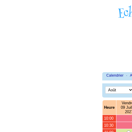
Calendrier
·
A
Vendr
Heure
09 Juil
202
10:00
10:30