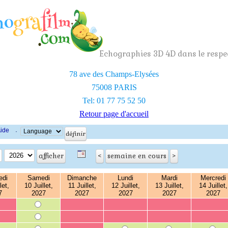
Echographies 3D 4D dans le respec
78 ave des Champs-Elysées
75008 PARIS
Tel: 01 77 75 52 50
Retour page d'accueil
ide
·
edi
Samedi
Dimanche
Lundi
Mardi
Mercredi
let,
10 Juillet,
11 Juillet,
12 Juillet,
13 Juillet,
14 Juillet,
7
2027
2027
2027
2027
2027