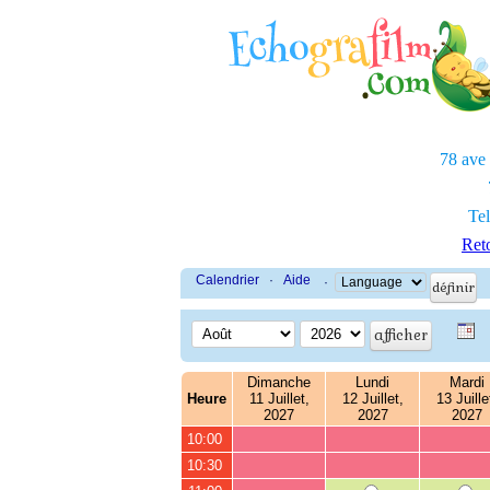
78 ave
Tel
Reto
Calendrier
·
Aide
·
Dimanche
Lundi
Mardi
Heure
11 Juillet,
12 Juillet,
13 Juille
2027
2027
2027
10:00
10:30