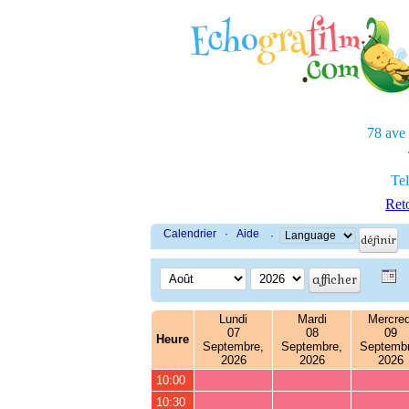
78 ave
Tel
Reto
Calendrier
·
Aide
·
Lundi
Mardi
Mercred
07
08
09
Heure
Septembre,
Septembre,
Septembr
2026
2026
2026
10:00
10:30